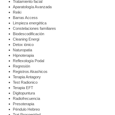
Tratamiento facial
Aparatología Avanzada
Reiki
Barras Access
Limpieza energética
Constelaciones familiares
Biodescodificación
Cleaning Energi
Detox iónico
Naturopatia
Hipnoterapia
Reflexología Podal
Regresión
Registros Akashicos
Terapia Antagory
Test Radionico
Terapia EFT
Digitopuntura
Radiofrecuencia
Presoterapia
Péndulo Hebreo
Trat Prosperidad