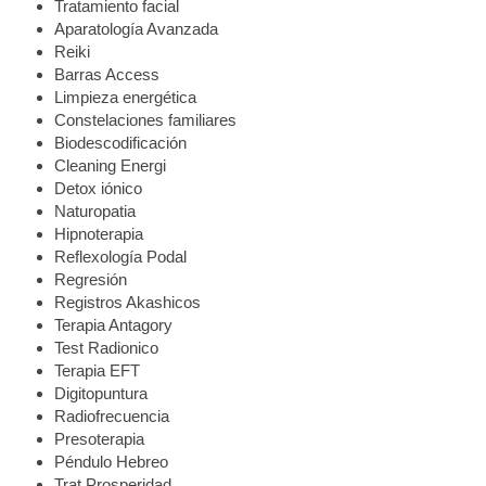
Tratamiento facial
Aparatología Avanzada
Reiki
Barras Access
Limpieza energética
Constelaciones familiares
Biodescodificación
Cleaning Energi
Detox iónico
Naturopatia
Hipnoterapia
Reflexología Podal
Regresión
Registros Akashicos
Terapia Antagory
Test Radionico
Terapia EFT
Digitopuntura
Radiofrecuencia
Presoterapia
Péndulo Hebreo
Trat Prosperidad