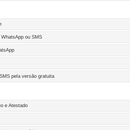
e
or WhatsApp ou SMS
atsApp
SMS pela versão gratuita
io e Atestado