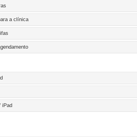
ras
ara a clínica
ifas
 agendamento
id
/ iPad