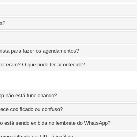
ma?
ista para fazer os agendamentos?
receram? O que pode ter acontecido?
pp não está funcionando?
ece codificado ou confuso?
ão está sendo exibida no lembrete do WhatsApp?
ompartilhado via URL é inválido.